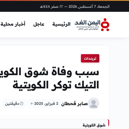
الجمعة، 7 أغسطس 2026
— ٢٢ صفر ١٤٤٨هـ
الرئيسية
عاجل
أخبار محلية
تريندات
سبب وفاة شوق الكويت
التيك توكر الكويتية
صابر قحطان
2 فبراير، 2025
دقيقتين
شوق الكويتية