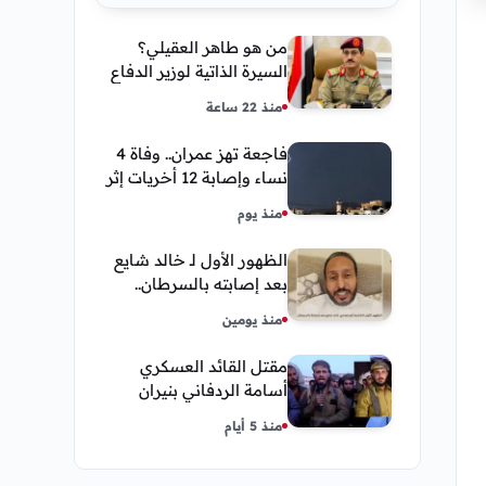
من هو طاهر العقيلي؟
السيرة الذاتية لوزير الدفاع
اليمني الجديد وأبرز
منذ 22 ساعة
مناصبه
فاجعة تهز عمران.. وفاة 4
نساء وإصابة 12 أخريات إثر
صاعقة رعدية خلال مناسبة
منذ يوم
اجتماعية
الظهور الأول لـ خالد شايع
بعد إصابته بالسرطان..
يكشف تفاصيل مؤثرة عن
منذ يومين
رحلة العلاج
مقتل القائد العسكري
أسامة الردفاني بنيران
مسلحين مجهولين في
منذ 5 أيام
مديرية العبر