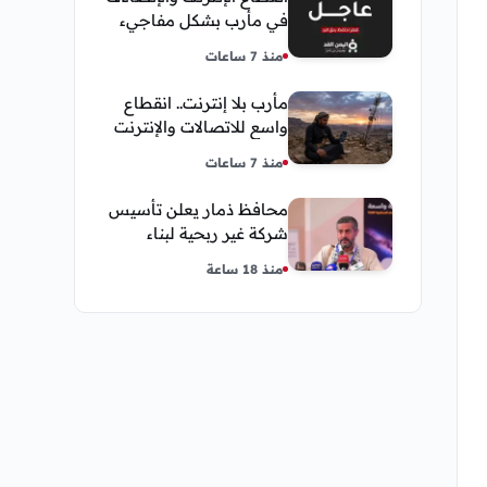
في مأرب بشكل مفاجيء
فما هو سبب ذلك
منذ 7 ساعات
مأرب بلا إنترنت.. انقطاع
واسع للاتصالات والإنترنت
في معظم مديريات
منذ 7 ساعات
المحافظة
محافظ ذمار يعلن تأسيس
شركة غير ربحية لبناء
نموذج ذكاء اصطناعي يمني
منذ 18 ساعة