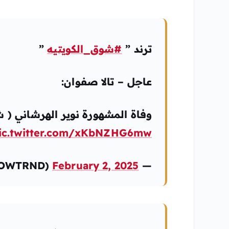
ترند ”
#شوق_الكويتيه
”
عاجل – تالا صفوان:
وفاة المشهورة نوير الهرشاني ( شو
ic.twitter.com/xKbNZHG6mw
February 2, 2025
— TRND (@NOWTRND)