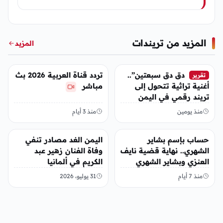
المزيد من تريندات
المزيد
تريندات
تريندات
دق دق سبعتين”..
تردد قناة العربية 2026 بث
تقرير
أغنية تراثية تتحول إلى
مباشر
تريند رقمي في اليمن
منذ يومين
منذ 3 أيام
تريندات
تريندات
حساب بإسم بشاير
اليمن الغد مصادر تنفي
الشهري.. نهاية قضية نايف
وفاة الفنان زهير عبد
العنزي وبشاير الشهري
الكريم في ألمانيا
منذ 7 أيام
31 يوليو، 2026