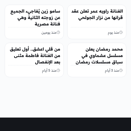
الفن
الفن
الفنانة راويه عمر تعلن عقد
سامو زين يُفاجيء الجميع
قرانها من نزار الجولحي
عن زوجته الثانية وهي
فنانة مصرية
منذ يوم
منذ يومين
الفن
الفن
محمد رمضان يعلن
من قلي اعشق.. أول تعليق
مسلسل عشماوي في
من الفنانة فاطمة مثنى
سباق مسلسلات رمضان
بعد الإنفصال
2027
منذ 3 أيام
منذ 5 أيام