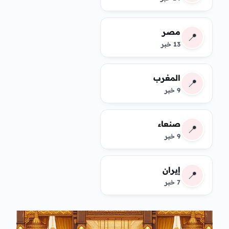
مصر
📍
13 خبر
المغرب
📍
9 خبر
صنعاء
📍
9 خبر
إيران
📍
7 خبر