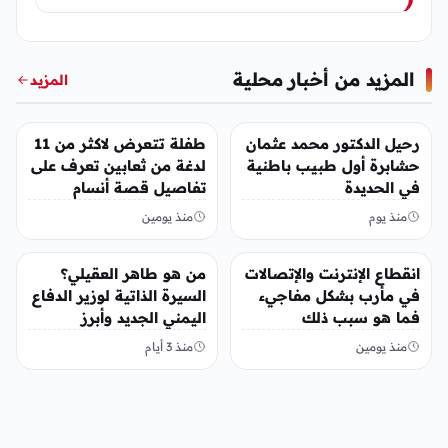
المزيد من أخبار محلية
المزيد
أخبار محلية
أخبار محلية
رحيل الدكتور محمد عثمان
طفلة تتعرض لاكثر من 11
حشابرة أول طبيب باطنية
لدغة من ثعابين تعرف على
في الحديدة
تفاصيل قصة أنسام
العريقي
منذ يوم
منذ يومين
أخبار محلية
أخبار محلية
انقطاع الإنترنت والإتصالات
من هو طاهر العقيلي؟
في مأرب بشكل مفاجيء
السيرة الذاتية لوزير الدفاع
فما هو سبب ذلك
اليمني الجديد وأبرز
مناصبه
منذ يومين
منذ 3 أيام