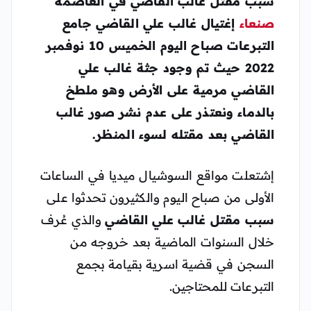
سبب مقتل غالب القاضي
في العاصمة
صنعاء
إغتيال غالب علي القاضي جامع
التبرعات صباح اليوم الخميس 10 نوفمبر
2022 حيث تم وجود
جثة غالب علي
القاضي
مرمية على الأرض وهو ملطخ
بالدماء ونعتذر على عدم نشر صور غالب
القاضي بعد مقتله لسوء المنظر.
إشتعلت مواقع السوشيال ميديا في الساعات
الأولى من صباح اليوم والكثيرون تحدثوا على
سبب مقتل غالب علي القاضي
والذي عُرف
خلال السنوات الماضية بعد خروجه من
السجن في قضية اسرية بقيامة بجمع
التبرعات للمحتاجين.