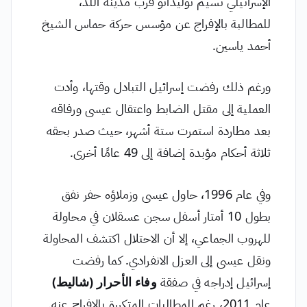
الإسرائيلي نسيم توليدانو قرب مدينة اللد،
للمطالبة بالإفراج عن مؤسس حركة حماس الشيخ
أحمد ياسين.
ورغم ذلك رفضت إسرائيل التبادل وقتها، وأدت
العملية إلى مقتل الضابط واعتقال عيسى ورفاقه
بعد مطاردة استمرت ستة أشهر، حيث صدر بحقه
ثلاثة أحكام مؤبدة إضافة إلى 49 عامًا أخرى.
وفي عام 1996، حاول عيسى وزملاؤه حفر نفق
بطول 10 أمتار أسفل سجن عسقلان في محاولة
للهروب الجماعي، إلا أن الاحتلال اكتشف المحاولة
ونقل عيسى إلى العزل الانفرادي. كما رفضت
إسرائيل إدراجه في صفقة
وفاء الأحرار (شاليط)
عام 2011، رغم المطالبات المتكررة بالإفراج عنه.