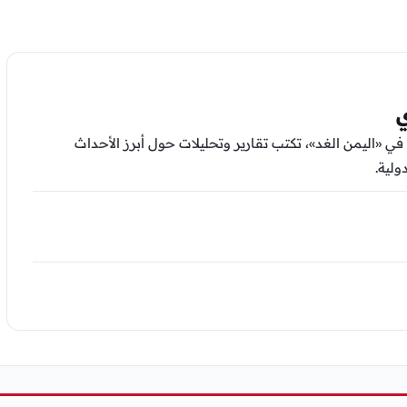
ي
في «اليمن الغد»، تكتب تقارير وتحليلات حول أبرز الأحداث
ولية.