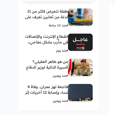
طفلة تتعرض لاكثر من 11
لدغة من ثعابين تعرف على
تفاصيل قصة أنسام
منذ 11 ساعة
العريقي
انقطاع الإنترنت والإتصالات
في مأرب بشكل مفاجيء
فما هو سبب ذلك
منذ يوم
من هو طاهر العقيلي؟
السيرة الذاتية لوزير الدفاع
اليمني الجديد وأبرز
منذ يومين
مناصبه
فاجعة تهز عمران.. وفاة 4
نساء وإصابة 12 أخريات إثر
صاعقة رعدية خلال مناسبة
منذ يومين
اجتماعية