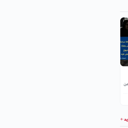
عن
يد