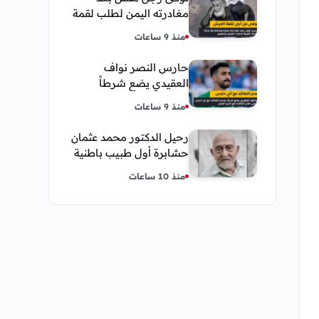
مغادرته اليمن لطلب لقمة
العيش وكانت أخر قبلة
منذ 9 ساعات
يقدمها لإبنته
حارس النصر نواف
العقيدي يضع شرطاً
حاسماً لإستمراره في
منذ 9 ساعات
النادي
رحيل الدكتور محمد عثمان
حشابرة أول طبيب باطنية
في الحديدة
منذ 10 ساعات