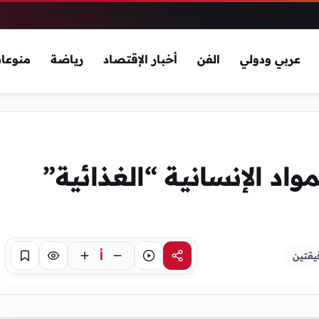
عربي ودولي
الفن
أخبار الإقتصاد
رياضة
منوعا
واد الإنسانية “الغذائية”
أ
يقتين
مشاركة
استماع
تركيز
حفظ