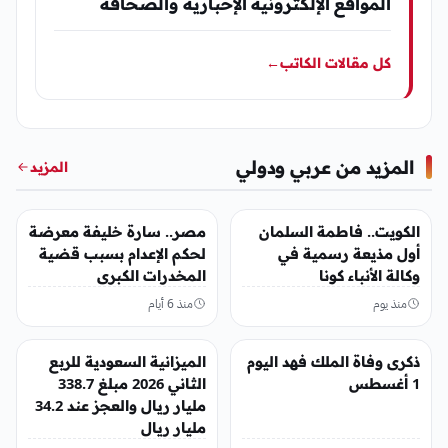
المواقع الإلكترونية الإخبارية والصحافة
كل مقالات الكاتب
←
المزيد من عربي ودولي
المزيد
عربي ودولي
عربي ودولي
الكويت.. فاطمة السلمان
مصر.. سارة خليفة معرضة
أول مذيعة رسمية في
لحكم الإعدام بسبب قضية
وكالة الأنباء كونا
المخدرات الكبرى
منذ يوم
منذ 6 أيام
عربي ودولي
عربي ودولي
ذكرى وفاة الملك فهد اليوم
الميزانية السعودية للربع
1 أغسطس
الثاني 2026 مبلغ 338.7
مليار ريال والعجز عند 34.2
مليار ريال