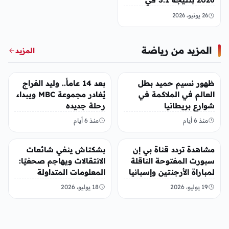
مباراة حزينة
26 يونيو، 2026
المزيد من رياضة
المزيد
رياضة
رياضة
ظهور نسيم حميد بطل
بعد 14 عاماً.. وليد الفراج
العالم في الملاكمة في
يُغادر مجموعة MBC ويبداء
شوارع بريطانيا
رحلة جديده
منذ 6 أيام
منذ 6 أيام
رياضة
رياضة
مشاهدة تردد قناة بي إن
بشكتاش ينفي شائعات
سبورت المفتوحة الناقلة
الانتقالات ويهاجم صحفيًا:
لمباراة الأرجنتين وإسبانيا
المعلومات المتداولة
في نهائي كأس العالم
“مختلقة”
19 يوليو، 2026
18 يوليو، 2026
2026