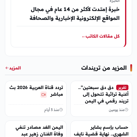
الخبرة
خبرة إمتدت لأكثر من 14 عام في مجال
المواقع الإلكترونية الإخبارية والصحافة
كل مقالات الكاتب
←
المزيد من تريندات
المزيد
تريندات
تريندات
دق دق سبعتين”..
تردد قناة العربية 2026 بث
تقرير
أغنية تراثية تتحول إلى
مباشر
تريند رقمي في اليمن
منذ يومين
منذ 3 أيام
تريندات
تريندات
حساب بإسم بشاير
اليمن الغد مصادر تنفي
الشهري.. نهاية قضية نايف
وفاة الفنان زهير عبد