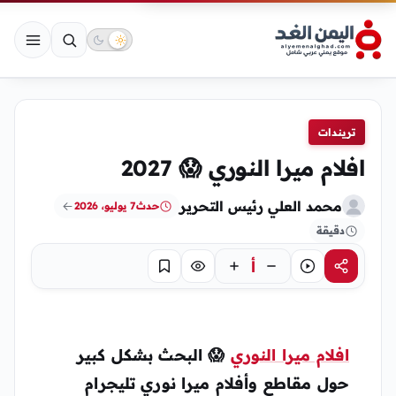
تريندات
افلام ميرا النوري 😱 2027
محمد العلي رئيس التحرير
حدث
7 يوليو، 2026
دقيقة
أ
مشاركة
استماع
تركيز
حفظ
افلام ميرا النوري
😱 البحث بشكل كبير
حول مقاطع وأفلام ميرا نوري تليجرام