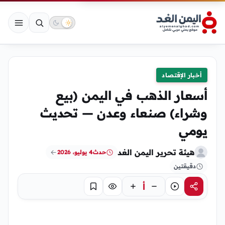
أخبار الإقتصاد
أسعار الذهب في اليمن (بيع
وشراء) صنعاء وعدن — تحديث
يومي
هيئة تحرير اليمن الغد
حدث
4 يوليو، 2026
دقيقتين
أ
مشاركة
استماع
تركيز
حفظ