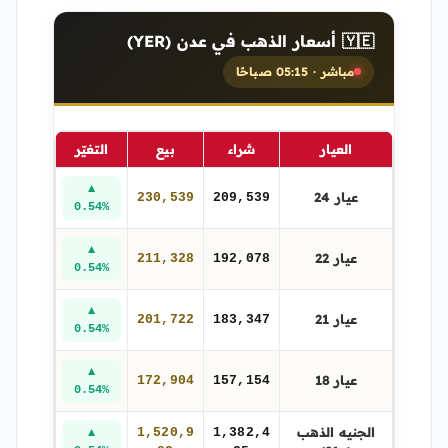
🇾🇪 أسعار الذهب في عدن (YER)
مباشر · 05:15 صباحًا
العيار
شراء
بيع
التغيّر
▲
عيار 24
230,539
209,539
0.54%
▲
عيار 22
211,328
192,078
0.54%
▲
عيار 21
201,722
183,347
0.54%
▲
عيار 18
172,904
157,154
0.54%
الجنيه الذهب
1,520,9
1,382,4
▲