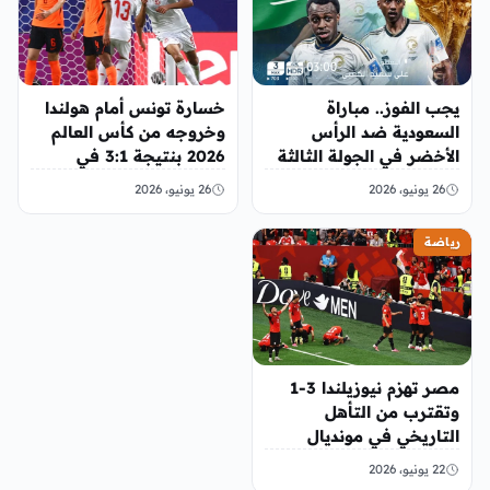
يجب الفوز.. مباراة
خسارة تونس أمام هولندا
السعودية ضد الرأس
وخروجه من كأس العالم
الأخضر في الجولة الثالثة
2026 بنتيجة 3:1 في
من كأس العالم 2026
مباراة حزينة
26 يونيو، 2026
26 يونيو، 2026
رياضة
مصر تهزم نيوزيلندا 3-1
وتقترب من التأهل
التاريخي في مونديال
2026
22 يونيو، 2026