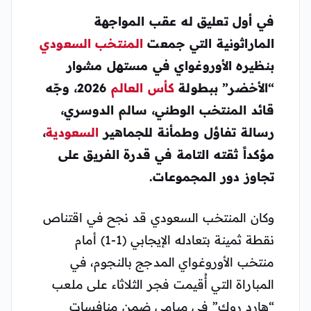
في أول تعليق له عقب المواجهة
الماراثونية التي جمعت
المنتخب السعودي
بنظيره الأوروغواي في مستهل مشوار
“الأخضر” ببطولة
كأس العالم
2026، وجّه
قائد المنتخب الوطني، سالم الدوسري،
رسالة تفاؤل وطمأنة للجماهير
السعودية
،
مؤكداً ثقته التامة في قدرة الفريق على
تجاوز دور المجموعات.
وكان المنتخب السعودي قد نجح في اقتناص
نقطة ثمينة بتعادله الإيجابي (1-1) أمام
منتخب الأوروغواي المدجج بالنجوم، في
المباراة التي أُقيمت فجر الثلاثاء على ملعب
“هارد روك” في ميامي ضمن منافسات