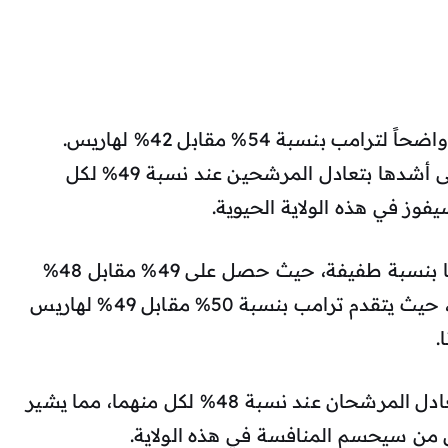
، فقد أظهرت النتائج تفوقاً واضحاً لترامب بنسبة 54% مقابل 42% لهاريس.
، كانت المنافسة على أشدها بتعادل المرشحين عند نسبة 49% لكل
فوز في هذه الولاية الحيوية.
، تقدّم ترامب أيضًا بنسبة طفيفة، حيث حصل على 49% مقابل 48%
، حيث يتقدم ترامب بنسبة 50% مقابل 49% لهاريس
، فالوضع متقارب جدًا، إذ تعادل المرشحان عند نسبة 48% لكل منهما، مما يشير
ل من سيحسم المنافسة في هذه الولاية.