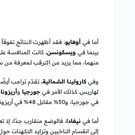
أما في
أوهايو
بينما في
ويسكونسن
منهما، مما يزيد من الترقب لمعرفة من سي
وفي
كارولينا الشمالية
لهاريس. كذلك الأمر في
جورجيا
و
أريزونا
في جورجيا، و50% مقابل 48% في أريزونا.
أما في
نيفادا
إلى انقسام الناخبين وتزايد التكهنات حو