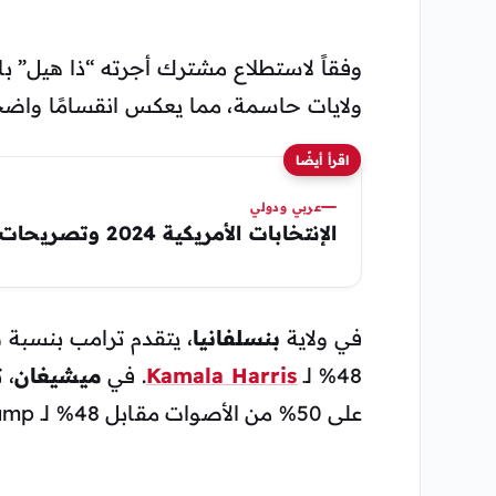
وفقاً لاستطلاع مشترك أجرته “ذا هيل” با
ولايات حاسمة، مما يعكس انقسامًا واضحً
اقرأ أيضًا
عربي ودولي
الإنتخابات الأمريكية 2024 وتصريحات ترامب حول الدين
في ولاية
بنسلفانيا
48% لـ
Kamala Harris
. في
ميشيغان
، 
على 50% من الأصوات مقابل 48% لـ
ump