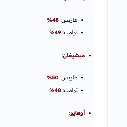
هاريس:
48%
ترامب:
49%
ميشيغان
:
هاريس:
50%
ترامب:
48%
أوهايو
: