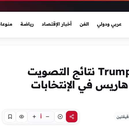
عربي ودولي
الفن
أخبار الإقتصاد
رياضة
منوعا
Trump and Kamala Harris نتائج التصويت
 هاريس في الإنتخابات
أ
قيقتين
مشاركة
استماع
تركيز
حفظ