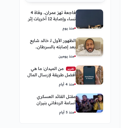
فاجعة تهز عمران.. وفاة 4
نساء وإصابة 12 أخريات إثر
صاعقة رعدية خلال مناسبة
منذ يوم
اجتماعية
الظهور الأول لـ خالد شايع
بعد إصابته بالسرطان..
يكشف تفاصيل مؤثرة عن
منذ يومين
رحلة العلاج
من الميدان: ما هي
تقرير
أفضل طريقة لإرسال المال
إلى اليمن من السعودية
منذ 4 أيام
وأمريكا
مقتل القائد العسكري
أسامة الردفاني بنيران
مسلحين مجهولين في
منذ 5 أيام
مديرية العبر